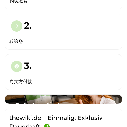
购买域名
2.
arrow_forward
转给您
3.
paid
向卖方付款
thewiki.de – Einmalig. Exklusiv.
Dauerhaft.
help