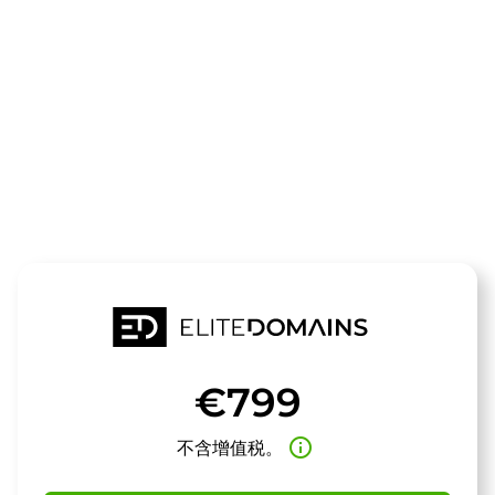
领域
thewiki.de
待售
€799
info_outline
不含增值税。