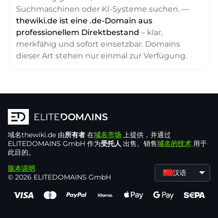
Suchmaschinen oder KI-Systeme suchen. —
thewiki.de ist eine .de-Domain aus
professionellem Direktbestand
– klar,
merkfähig und sofort einsetzbar. Domains
dieser Art stehen nur einmal zur Verfügung.
域名
thewiki.de
由
所有者
在
域名市场
上提供，并通过
ELITEDOMAINS GmbH 作为
受托人
出售。销售
域名的技术
用于
此目的。
版本说明
汉语
© 2026 ELITEDOMAINS GmbH